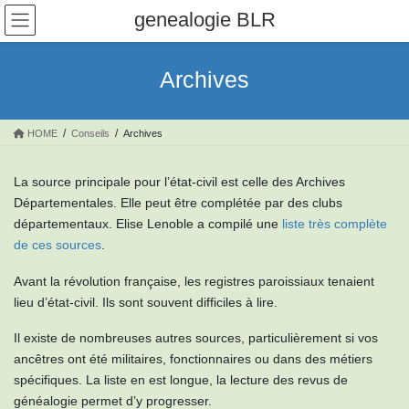
Skip
Skip
genealogie BLR
to
to
the
the
content
Navigation
Archives
HOME
Conseils
Archives
La source principale pour l’état-civil est celle des Archives
Départementales. Elle peut être complétée par des clubs
départementaux. Elise Lenoble a compilé une
liste très complète
de ces sources
.
Avant la révolution française, les registres paroissiaux tenaient
lieu d’état-civil. Ils sont souvent difficiles à lire.
Il existe de nombreuses autres sources, particulièrement si vos
ancêtres ont été militaires, fonctionnaires ou dans des métiers
spécifiques. La liste en est longue, la lecture des revus de
généalogie permet d’y progresser.